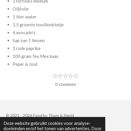
3 tortilla’s medium
Olijfolie
1 liter water
1,5 groente bouillonblokje
4 avocado’s
Sap van 1 limoen
1 rode paprika
100 gram Tex Mex kaas
Peper & zout
S
1
2
3
4
5
R
s
s
s
s
s
t
a
0 stemmen
t
t
t
t
t
e
e
e
e
e
e
m
t
r
r
r
r
r
m
r
r
r
r
i
e
e
e
e
e
n
n
n
n
n
n
g
© 2021 - 2026 Food by Thom & Sigrid
Deze website gebruikt cookies voor analyse-
:
Powered by
JouwWeb
doeleinden en/of het tonen van advertenties. Door