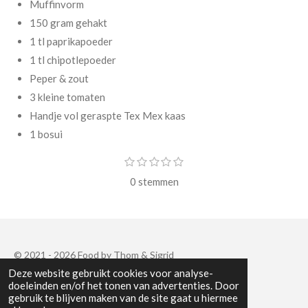
Muffinvorm
150 gram gehakt
1 tl paprikapoeder
1 tl chipotlepoeder
Peper & zout
3 kleine tomaten
Handje vol geraspte Tex Mex kaas
1 bosui
S
1
2
3
4
5
R
s
s
s
s
s
t
a
0 stemmen
t
t
t
t
t
e
e
e
e
e
e
m
t
r
r
r
r
r
m
r
r
r
r
i
e
e
e
e
e
n
n
n
n
n
n
g
© 2021 - 2026 Food by Thom & Sigrid
Deze website gebruikt cookies voor analyse-
:
Powered by
JouwWeb
doeleinden en/of het tonen van advertenties. Door
0
gebruik te blijven maken van de site gaat u hiermee