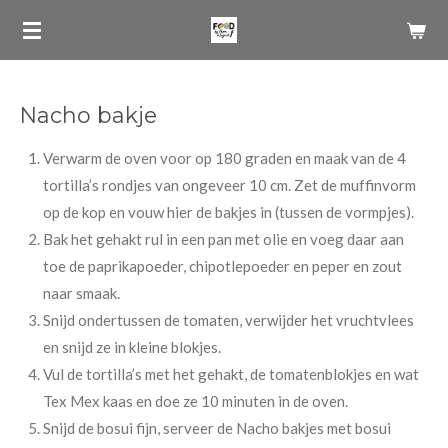
Ga
direct
naar
de
Nacho bakje
hoofdinhoud
Verwarm de oven voor op 180 graden en maak van de 4
tortilla’s rondjes van ongeveer 10 cm. Zet de muffinvorm
op de kop en vouw hier de bakjes in (tussen de vormpjes).
Bak het gehakt rul in een pan met olie en voeg daar aan
toe de paprikapoeder, chipotlepoeder en peper en zout
naar smaak.
Snijd ondertussen de tomaten, verwijder het vruchtvlees
en snijd ze in kleine blokjes.
Vul de tortilla’s met het gehakt, de tomatenblokjes en wat
Tex Mex kaas en doe ze 10 minuten in de oven.
Snijd de bosui fijn, serveer de Nacho bakjes met bosui